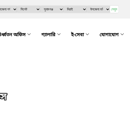
দেখুন
র্ধ্বতন অফিস
গ্যালারি
ই-সেবা
যোগাযোগ
িস