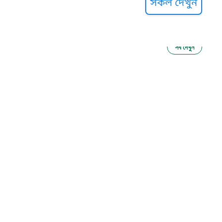
সকল দেখুন
সব দেখুন
ু নির্যাতন প্রতিরোধ
আগাম বার্তা
২২
 সেবা