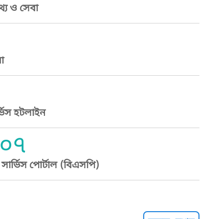
্য ও সেবা
া
্ভিস হটলাইন
০৭
ার্ভিস পোর্টাল (বিএসপি)
্ট হেল্পলাইন