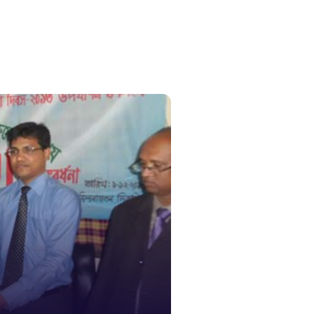
১০৯
নারী ও শিশ
১০৬
দুদক
১০২
দুর্যোগের 
১৬১
স্মার্ট ভূমি