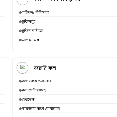
পরিপত্র/ নীতিমালা
চুক্তিসমূহ
চুক্তির কাঠামো
এপিএমএস
জরূরি কল
৩৩৩ থেকে তথ্য-সেবা
কল সেন্টারসমূহ
হেল্পডেস্ক
ডাক্তারের সাথে যোগাযোগ