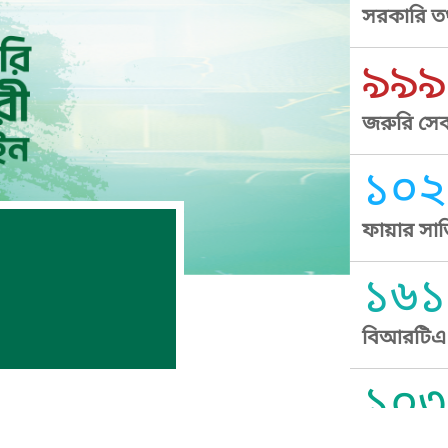
সরকারি তথ
৯৯৯
জরুরি সেব
১০২
ফায়ার সার
১৬১
বিআরটিএ স
১০৩
সুপ্রীম কোর