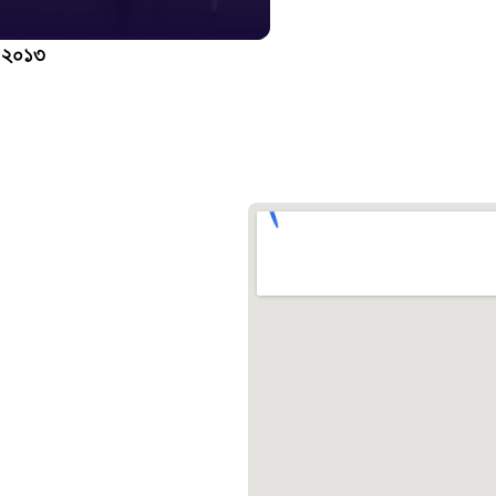
১০৯
স ২০১৩
শিশু সহায
১৬১
বাংলাদেশ ক
০১৯
মাদকদ্রব্য 
১৬১
জরুরী অভ্